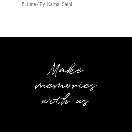
5
June
By
Kamal Saini
Make
memories
with us